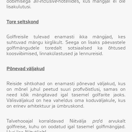
ööbimisega
all-inclusive
-hotellides, kus mängijal ei ole
lisakulutusi.
Tore seltskond
Golfireisile tulevad enamasti ikka mängijad, kes
suhtuvad mängu kirglikult. Seega on lisaks päevastele
golfimängudele toredalt sotsiaalsed ka õhtused
koosviibimised, linnakülastused ja lennureisid.
Põnevad väljakud
Reiside sihtkohad on enamasti põnevad väljakud, kus
on mõnel juhul peetud suuri profivõistlusi, samas on
need kõik mängitavad igal tasemel golfarite jaoks.
Välisväljakud on hea vaheldus oma koduväljakule, kus
on erinev arhitektuur ja ümbruskond.
Talvehooajal korraldavad Niitvälja
pro
’d arvukalt
golfireise, kuhu on oodatud igal tasemel golfimängijad.