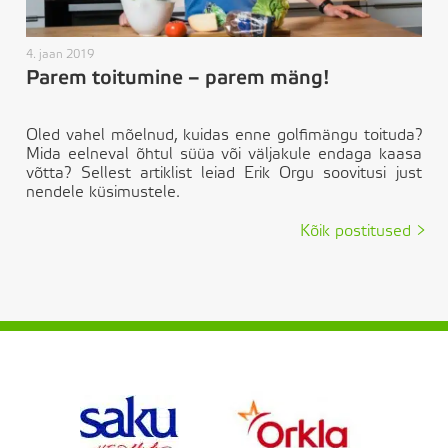
4. jaan 2019
Parem toitumine – parem mäng!
Oled vahel mõelnud, kuidas enne golfimängu toituda?
Mida eelneval õhtul süüa või väljakule endaga kaasa
võtta? Sellest artiklist leiad Erik Orgu soovitusi just
nendele küsimustele.
Kõik postitused >