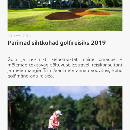
30. dets. 2018
Parimad sihtkohad golfireisiks 2019
Golfi ja reisimist iseloomustab ühine omadus –
mõlemad tekitavad sõltuvust. Estraveli reisikonsultant
ja meie mängija Triin Jaanimets annab soovitusi, kuhu
golfimängijana reisida.