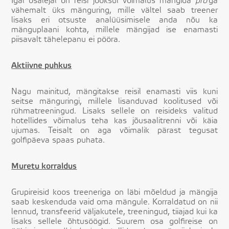
Igal osalejal on reisi jooksul võimalus mängida
pro
’ga
vähemalt üks mänguring, mille vältel saab treener
lisaks eri otsuste analüüsimisele anda nõu ka
mänguplaani kohta, millele mängijad ise enamasti
piisavalt tähelepanu ei pööra.
Aktiivne puhkus
Nagu mainitud, mängitakse reisil enamasti viis kuni
seitse mänguringi, millele lisanduvad koolitused või
rühmatreeningud. Lisaks sellele on reisideks valitud
hotellides võimalus teha kas jõusaalitrenni või käia
ujumas. Teisalt on aga võimalik pärast tegusat
golfipäeva spaas puhata.
Muretu korraldus
Grupireisid koos treeneriga on läbi mõeldud ja mängija
saab keskenduda vaid oma mängule. Korraldatud on nii
lennud, transfeerid väljakutele, treeningud, tiiajad kui ka
lisaks sellele õhtusöögid. Suurem osa golfireise on