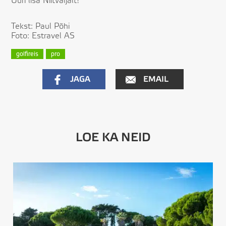
Uuri lisa Niitväljalt!
Tekst: Paul Põhi
Foto: Estravel AS
golfireis
pro
JAGA
EMAIL
LOE KA NEID