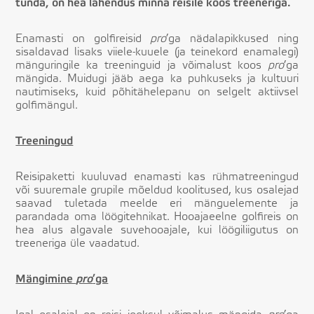
tunda, on hea lahendus minna reisile koos treeneriga.
Enamasti on golfireisid
pro
’ga nädalapikkused ning
sisaldavad lisaks viiele-kuuele (ja teinekord enamalegi)
mänguringile ka treeninguid ja võimalust koos
pro
’ga
mängida. Muidugi jääb aega ka puhkuseks ja kultuuri
nautimiseks, kuid põhitähelepanu on selgelt aktiivsel
golfimängul.
Treeningud
Reisipaketti kuuluvad enamasti kas rühmatreeningud
või suuremale grupile mõeldud koolitused, kus osalejad
saavad tuletada meelde eri mänguelemente ja
parandada oma löögitehnikat. Hooajaeelne golfireis on
hea alus algavale suvehooajale, kui löögiliigutus on
treeneriga üle vaadatud.
Mängimine
pro
’ga