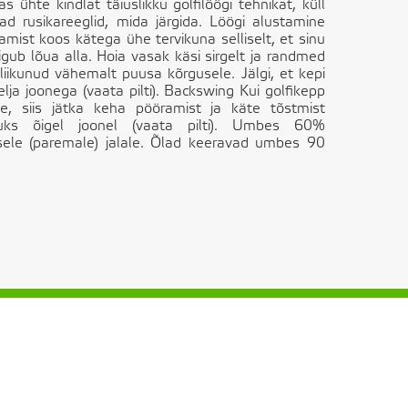
ühte kindlat täiuslikku golfilöögi tehnikat, küll
d rusikareeglid, mida järgida. Löögi alustamine
mist koos kätega ühe tervikuna selliselt, et sinu
igub lõua alla. Hoia vasak käsi sirgelt ja randmed
liikunud vähemalt puusa kõrgusele. Jälgi, et kepi
elja joonega (vaata pilti). Backswing Kui golfikepp
, siis jätka keha pööramist ja käte tõstmist
iiguks õigel joonel (vaata pilti). Umbes 60%
sele (paremale) jalale. Õlad keeravad umbes 90