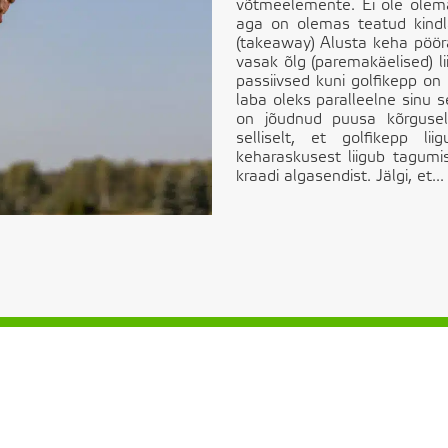
võtmeelemente. Ei ole olemas 
aga on olemas teatud kindla
(takeaway) Alusta keha pööra
vasak õlg (paremakäelised) li
passiivsed kuni golfikepp on 
laba oleks paralleelne sinu s
on jõudnud puusa kõrgusele
selliselt, et golfikepp l
keharaskusest liigub tagumi
kraadi algasendist. Jälgi, et...