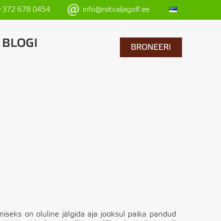
+372 678 0454
info@niitvaljagolf.ee
BLOGI
BRONEERI
amiseks on oluline jälgida aja jooksul paika pandud