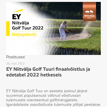
Postitused
26. sept 2022
EY Niitvälja Golf Tuuri finaalvõistlus ja
edetabel 2022 hetkeseis
EY Niitvälja Golf Tuur on aastate jooksul järjest
suuremat populaarsust võitnud võistlussari
tulemusele orienteeritud golfimängijatele.
Iganädalaste osavõistluste tulemuste põhjal peetakse