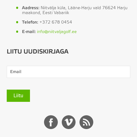
Aadress:
Niitvälja küla, Lääne-Harju vald 76624 Harju
maakond, Eesti Vabariik
Telefon:
+372 678 0454
E-mail:
info@niitvaljagolf.ee
LIITU UUDISKIRJAGA
Liitu