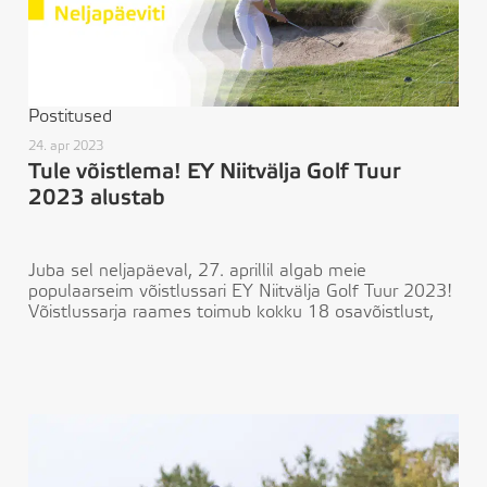
Postitused
24. apr 2023
Tule võistlema! EY Niitvälja Golf Tuur
2023 alustab
Juba sel neljapäeval, 27. aprillil algab meie
populaarseim võistlussari EY Niitvälja Golf Tuur 2023!
Võistlussarja raames toimub kokku 18 osavõistlust,