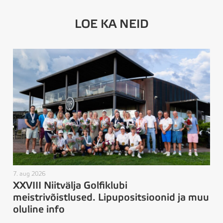
LOE KA NEID
7. aug 2026
XXVIII Niitvälja Golfiklubi
meistrivõistlused. Lipupositsioonid ja muu
oluline info