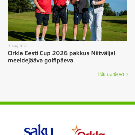
3. aug 2026
Orkla Eesti Cup 2026 pakkus Niitväljal
meeldejääva golfipäeva
Kõik uudised >