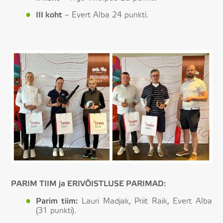
III koht
– Evert Alba 24 punkti.
PARIM TIIM ja ERIVÕISTLUSE PARIMAD:
Parim tiim:
Lauri Madjak, Priit Raik, Evert Alba
(31 punkti).