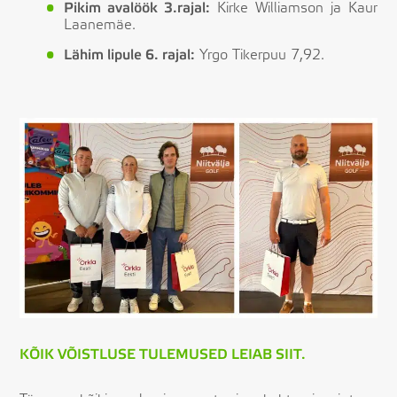
Pikim avalöök 3.rajal:
Kirke Williamson ja Kaur
Laanemäe.
Lähim lipule 6. rajal:
Yrgo Tikerpuu 7,92.
KÕIK VÕISTLUSE TULEMUSED LEIAB SIIT.