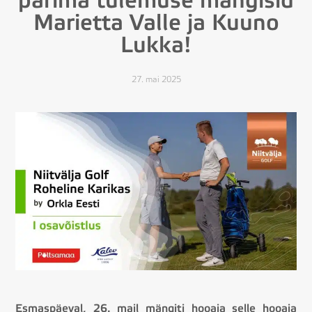
parima tulemuse mängisid
Marietta Valle ja Kuuno
Lukka!
27. mai 2025
Esmaspäeval, 26. mail mängiti hooaja selle hooaja