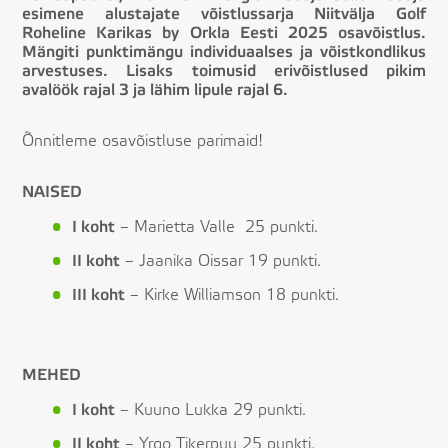
esimene alustajate võistlussarja Niitvälja Golf
Roheline Karikas by Orkla Eesti 2025 osavõistlus.
Mängiti punktimängu individuaalses ja võistkondlikus
arvestuses. Lisaks toimusid erivõistlused pikim
avalöök rajal 3 ja lähim lipule rajal 6.
Õnnitleme osavõistluse parimaid!
NAISED
I koht
– Marietta Valle 25 punkti.
II koht
– Jaanika Oissar 19 punkti.
III koht
– Kirke Williamson 18 punkti.
MEHED
I koht
– Kuuno Lukka 29 punkti.
II koht
– Yrgo Tikerpuu 25 punkti.