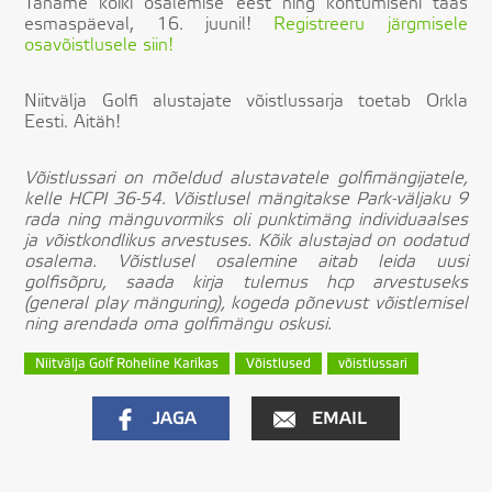
Täname kõiki osalemise eest ning kohtumiseni taas
esmaspäeval, 16. juunil!
Registreeru järgmisele
osavõistlusele siin!
Niitvälja Golfi alustajate võistlussarja toetab Orkla
Eesti. Aitäh!
Võistlussari on mõeldud alustavatele golfimängijatele,
kelle HCPI 36-54. Võistlusel mängitakse Park-väljaku 9
rada ning mänguvormiks oli punktimäng individuaalses
ja võistkondlikus arvestuses. Kõik alustajad on oodatud
osalema. Võistlusel osalemine aitab leida uusi
golfisõpru, saada kirja tulemus hcp arvestuseks
(general play mänguring), kogeda põnevust võistlemisel
ning arendada oma golfimängu oskusi.
Niitvälja Golf Roheline Karikas
Võistlused
võistlussari
JAGA
EMAIL