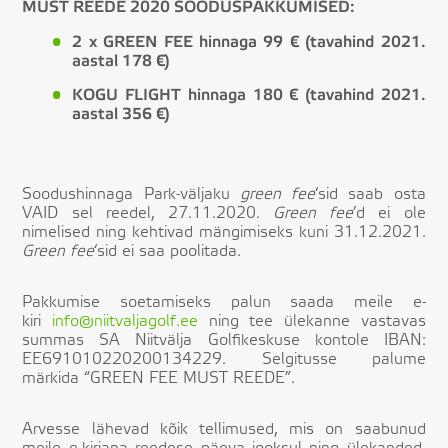
MUST REEDE 2020 SOODUSPAKKUMISED:
2 x GREEN FEE hinnaga 99 € (tavahind 2021.
aastal 178 €)
KOGU FLIGHT hinnaga 180 € (tavahind 2021.
aastal 356 €)
Soodushinnaga Park-väljaku
green fee
‘sid saab osta
VAID sel reedel, 27.11.2020.
Green fee
’d ei ole
nimelised ning kehtivad mängimiseks kuni 31.12.2021.
Green fee
‘sid ei saa poolitada.
Pakkumise soetamiseks palun saada meile e-
kiri
info@niitvaljagolf.ee
ning tee ülekanne vastavas
summas SA Niitvälja Golfikeskuse kontole IBAN:
EE691010220200134229. Selgitusse palume
märkida “GREEN FEE MUST REEDE”.
Arvesse lähevad kõik tellimused, mis on saabunud
meile e-kirjana reedese päeva jooksul ning ülekanded,