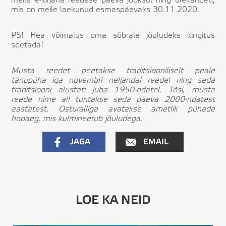
mis on meile laekunud esmaspäevaks 30.11.2020.
PS! Hea võimalus oma sõbrale jõuludeks kingitus
soetada!
Musta reedet peetakse traditsiooniliselt peale
tänupüha iga novembri neljandal reedel ning seda
traditsiooni alustati juba 1950-ndatel. Tõsi, musta
reede nime all tuntakse seda päeva 2000-ndatest
aastatest. Osturalliga avatakse ametlik pühade
hooaeg, mis kulmineerub jõuludega.
JAGA
EMAIL
LOE KA NEID