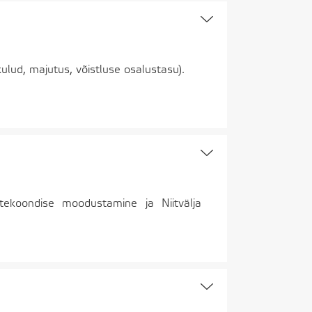
ulud, majutus, võistluse osalustasu).
rtekoondise moodustamine ja Niitvälja