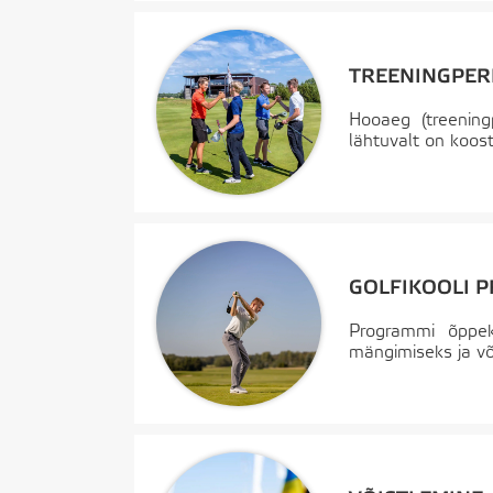
TREENINGPER
Hooaeg (treeningp
lähtuvalt on koos
GOLFIKOOLI 
Programmi õppek
mängimiseks ja võ