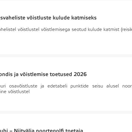
svaheliste võistluste kulude katmiseks
listel võistlustel võistlemisega seotud kulude katmist (reisik
ondis ja võistlemise toetused 2026
tuuri osavõistluste ja edetabeli punktide seisu alusel noo
ine võistlustel
ubi – Niitvälja noortegolfi toetaja