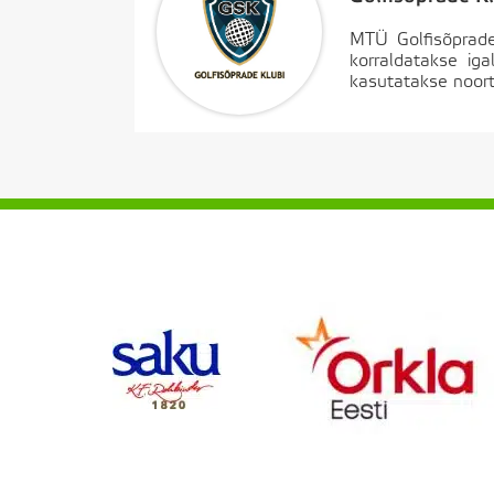
MTÜ Golfisõprade
korraldatakse iga
kasutatakse noort