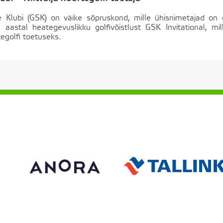
 Klubi (GSK) on väike sõpruskond, mille ühisnimetajad on 
l aastal heategevuslikku golfivõistlust GSK Invitational, 
egolfi toetuseks.