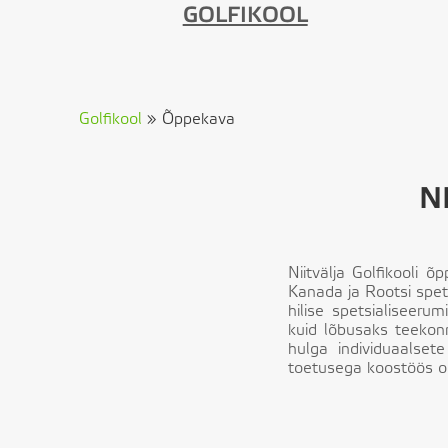
GOLFIKOOL
Golfikool
»
Õppekava
N
Niitvälja Golfikooli 
Kanada ja Rootsi spets
hilise spetsialiseeru
kuid lõbusaks teekonn
hulga individuaalsete
toetusega koostöös on