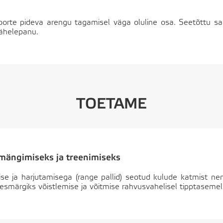
noorte pideva arengu tagamisel väga oluline osa. Seetõttu 
tähelepanu.
TOETAME
 mängimiseks ja treenimiseks
 ja harjutamisega (range pallid) seotud kulude katmist nendel
smärgiks võistlemise ja võitmise rahvusvahelisel tipptasemel