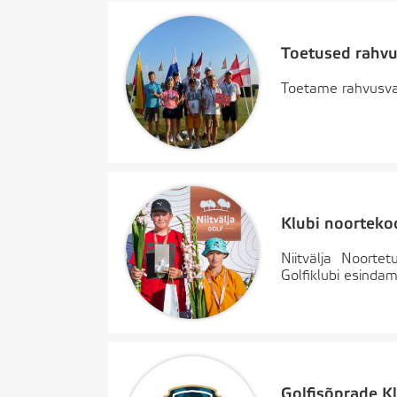
Toetused rahvu
Toetame rahvusvahe
Klubi noorteko
Niitvälja Noorte
Golfiklubi esindam
Golfisõprade Kl