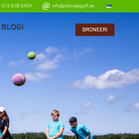
+372 678 0454
info@niitvaljagolf.ee
BLOGI
BRONEERI