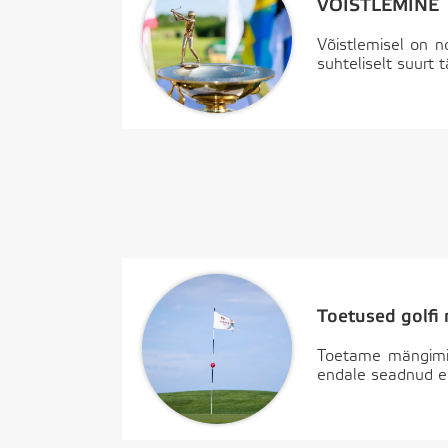
VÕISTLEMINE
Võistlemisel on 
suhteliselt suurt 
Toetused golfi
Toetame mängimise
endale seadnud ee