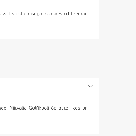
saavad võistlemisega kaasnevaid teemad
 Niitvälja Golfikooli õpilastel, kes on
.