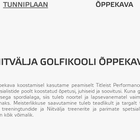
TUNNIPLAAN
ÕPPEKAVA
IITVÄLJA GOLFIKOOLI ÕPPEKA
õppekava koostamisel kasutame peamiselt Titleist Performance
ialistide poolt koostatud õpetusi, juhiseid ja soovitusi. Kuna 
misega spordialaga, siis tuleb noortel ja lapsevanematel va
aks. Meisterlikkuse saavutamine tuleb teadlikult ja targalt
 treeningtundide ja Niitvälja treenerite ja parimate spetsia
 kõik võimalik.