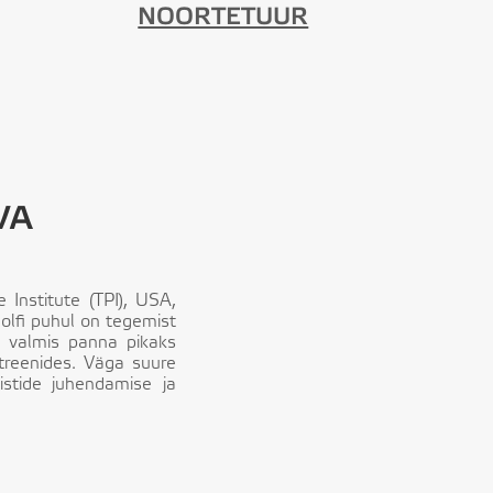
NOORTETUUR
VA
 Institute (TPI), USA,
golfi puhul on tegemist
im valmis panna pikaks
 treenides. Väga suure
listide juhendamise ja