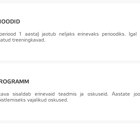
IOODID
eriood 1 aasta) jaotub neljaks erinevaks perioodiks. Igal 
tatud treeningkavad.
PROGRAMM
ava sisaldab erinevaid teadmis ja oskuseid. Aastate joo
istlemiseks vajalikud oskused.