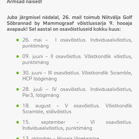
Armsad naised!
Juba järgmisel nädalal, 26. mail toimub Niitvälja Golf
Sõbrannad by Mammograaf võistlussarja 9. hooaja
avapauk! Sel aastal on osavõistluseid kokku kuus:
26. mai – I osavõistlus. Individuaalvõistlus,
punktimäng
09. juuni – II osavõistlus. Võistkondlik võistlus,
punktimäng
30. juuni – III osavõistlus. Võistkondlik Scramble,
HCP löögimäng
28. juuli – IV osavõistlus. Individuaalvõistlus,
Par3, löögimäng
18. august – V osavõistlus. Võistkondlik
Scramble, stiilivõistlus
15. september – VI osavõistlus.
Individuaalvõistlus, punktimäng
13. oktoober – Hooaja lõpetamine