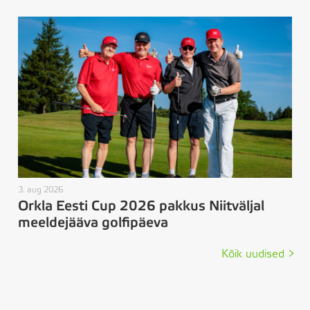
3. aug 2026
Orkla Eesti Cup 2026 pakkus Niitväljal
meeldejääva golfipäeva
Kõik uudised >