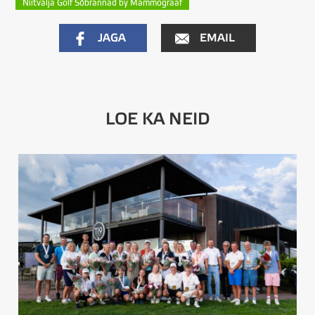
Niitvälja Golf Sõbrannad by Mammograaf
JAGA
EMAIL
LOE KA NEID