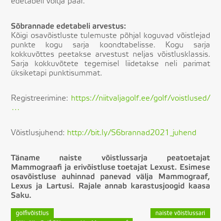
edetabeli võitja paar.
Sõbrannade edetabeli arvestus:
Kõigi osavõistluste tulemuste põhjal koguvad võistlejad
punkte kogu sarja koondtabelisse. Kogu sarja
kokkuvõttes peetakse arvestust neljas võistlusklassis.
Sarja kokkuvõtete tegemisel liidetakse neli parimat
üksiketapi punktisummat.
Registreerimine:
https://niitvaljagolf.ee/golf/voistlused/
…
Võistlusjuhend:
http://bit.ly/S6brannad2021_juhend
Täname naiste võistlussarja peatoetajat
Mammograafi ja erivõistluse toetajat Lexust. Esimese
osavõistluse auhinnad panevad välja Mammograaf,
Lexus ja Lartusi. Rajale annab karastusjoogid kaasa
Saku.
golfivõistlus
naiste võistlussari