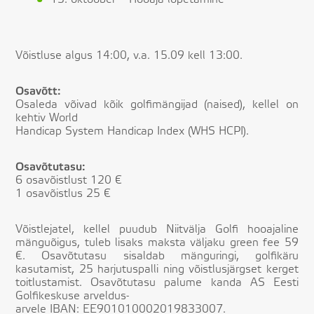
Võistluse algus 14:00, v.a. 15.09 kell 13:00.
Osavõtt:
Osaleda võivad kõik golfimängijad (naised), kellel on
kehtiv World
Handicap System Handicap Index (WHS HCPI).
Osavõtutasu:
6 osavõistlust 120 €
1 osavõistlus 25 €
Võistlejatel, kellel puudub Niitvälja Golfi hooajaline
mänguõigus, tuleb lisaks maksta väljaku green fee 59
€. Osavõtutasu sisaldab mänguringi, golfikäru
kasutamist, 25 harjutuspalli ning võistlusjärgset kerget
toitlustamist. Osavõtutasu palume kanda AS Eesti
Golfikeskuse arveldus-
arvele IBAN: EE901010002019833007.