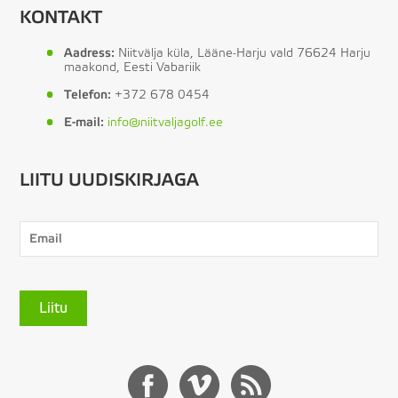
KONTAKT
Aadress:
Niitvälja küla, Lääne-Harju vald 76624 Harju
maakond, Eesti Vabariik
Telefon:
+372 678 0454
E-mail:
info@niitvaljagolf.ee
LIITU UUDISKIRJAGA
Liitu