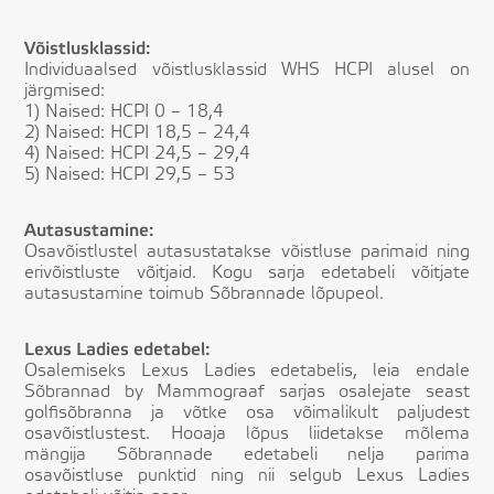
Võistlusklassid:
Individuaalsed võistlusklassid WHS HCPI alusel on
järgmised:
1) Naised: HCPI 0 – 18,4
2) Naised: HCPI 18,5 – 24,4
4) Naised: HCPI 24,5 – 29,4
5) Naised: HCPI 29,5 – 53
Autasustamine:
Osavõistlustel autasustatakse võistluse parimaid ning
erivõistluste võitjaid. Kogu sarja edetabeli võitjate
autasustamine toimub Sõbrannade lõpupeol.
Lexus Ladies edetabel:
Osalemiseks Lexus Ladies edetabelis, leia endale
Sõbrannad by Mammograaf sarjas osalejate seast
golfisõbranna ja võtke osa võimalikult paljudest
osavõistlustest. Hooaja lõpus liidetakse mõlema
mängija Sõbrannade edetabeli nelja parima
osavõistluse punktid ning nii selgub Lexus Ladies