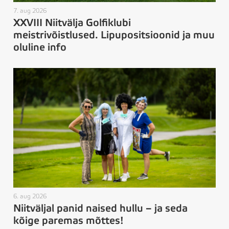
7. aug 2026
XXVIII Niitvälja Golfiklubi
meistrivõistlused. Lipupositsioonid ja muu
oluline info
6. aug 2026
Niitväljal panid naised hullu – ja seda
kõige paremas mõttes!